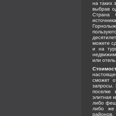
на таких 
выбрав од
Страна 
источник
Горнолы
пользую
десятиле
можете сд
и на тур
недвижим
или отель
Стоимост
настояще
сможет о
запросы.
поселке 
элитная к
либо феш
либо же
районов.