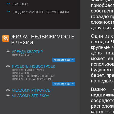
БИЗНЕС
приобрес
собствен
НЕДВИЖИМОСТЬ ЗА РУБЕЖОМ
гораздо п
сложност
допустить
Одни из 
ЖИЛАЯ НЕДВИЖИМОСТЬ
сегодня
Ч
В ЧЕХИИ
крупные 
АРЕНДА КВАРТИР
день над
ПРАГА 4 - HAJE
может ещ
показать ещё ^^
использо
ПРОЕКТЫ НОВОСТРОЕК
будущего
ПРАГА 9 - HARFA LIVING
ПРАГА 4 - ГАЕ
берет, пр
ПРАГА 3 – ПАРКОВЫЙ КВАРТАЛ
ПРАГА 9 – ТЕСЛА ГЛОУБЕТИН
на недви
показать ещё ^^
Важно 
VILADOMY PITKOVICE
недвиж
VILADOMY STŘÍŽKOV
сосредот
располож
карту Чеш