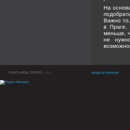
На основ
подобрат
Важно то
в Праге,
меньше, ч
не нужн
возможно
CHECH REAL ESTATE
design by firmstyler
© 2011