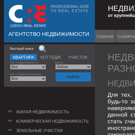
НЕДВИ
PROFESSIONAL GATE
TO REAL ESTATE
от крупней
АГЕНТСТВО НЕДВИЖИМОСТИ
ГЛАВНАЯ
О КОМП
Быстрый поиск
НЕДВ
КВАРТИРА
КОТТЕДЖ
УЧАСТОК
тип недвижимости
Цена
РАЗН
месторасположение
НЕДВИ
Для тех,
будь-то 
наверняк
ЖИЛАЯ НЕДВИЖИМОСТЬ
данной с
стать сч
КОММЕРЧЕСКАЯ НЕДВИЖИМОСТЬ
иностра
ЗЕМЕЛЬНЫЕ УЧАСТКИ
законода