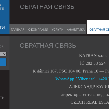
ОБРАТНАЯ СВЯЗЬ
ATE
TE
ТИ
ГЛАВНАЯ
О КОМПАНИИ
УСЛУГИ
АНАЛИТИКА
ОБРАТНАЯ С
ОБРАТНАЯ СВЯЗЬ
ОК
KATRAN s.r.o.
ÍČ 282 38 524
K dálnici 167, PSČ 104 00, Praha 10 — Pi
WhatsApp
/ Viber
/ tel. +420
АЛЕКСАНДР КУЛИ
директор агентсва недв
ТЬ
CZECH REAL EST