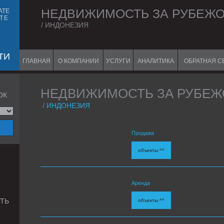
НЕДВИЖИМОСТЬ ЗА РУБЕЖ
ATE
TE
/ ИНДОНЕЗИЯ
ТИ
ГЛАВНАЯ
О КОМПАНИИ
УСЛУГИ
АНАЛИТИКА
ОБРАТНАЯ С
НЕДВИЖИМОСТЬ ЗА РУБЕ
ОК
/
ИНДОНЕЗИЯ
Продажа
объекты ^^
Аренда
ТЬ
объекты ^^