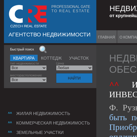
НЕДВИ
PROFESSIONAL GATE
TO REAL ESTATE
от крупней
АГЕНТСТВО НЕДВИЖИМОСТИ
ГЛАВНАЯ
О КОМП
Быстрый поиск
НЕДВ
КВАРТИРА
КОТТЕДЖ
УЧАСТОК
тип недвижимости
Цена
ОБЕС
месторасположение
^^
ИНВЕС
Ф. Руз
ЖИЛАЯ НЕДВИЖИМОСТЬ
быть п
КОММЕРЧЕСКАЯ НЕДВИЖИМОСТЬ
Прио
ЗЕМЕЛЬНЫЕ УЧАСТКИ
оплачи