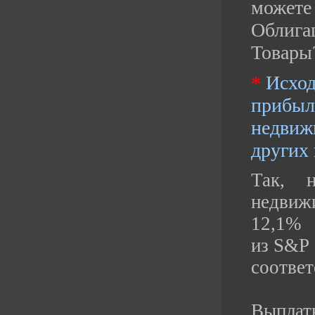
можете
Облиг
Товары?
*
Исход
приб
недви
других
Так, 
недвиж
12,1% 
из
S
&
P
соответ
Выплат