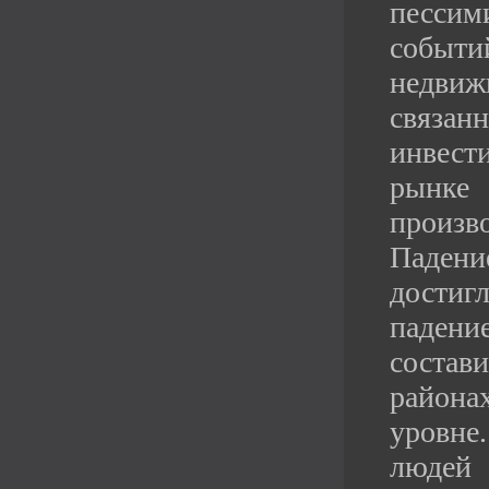
песс
событи
недви
связа
инвес
рынке
произв
Падени
достигл
паден
состав
райо
уровне
людей