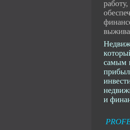
работ
обеспе
финанс
выжива
Недви
которы
самым 
прибы
инвест
недвиж
и фина
PROFE