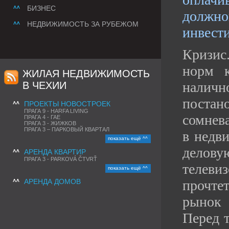
БИЗНЕС
должн
НЕДВИЖИМОСТЬ ЗА РУБЕЖОМ
инвест
Кризис
норм к
ЖИЛАЯ НЕДВИЖИМОСТЬ
наличн
В ЧЕХИИ
поста
ПРОЕКТЫ НОВОСТРОЕК
ПРАГА 9 - HARFA LIVING
сомнев
ПРАГА 4 - ГАЕ
ПРАГА 3 - ЖИЖКОВ
ПРАГА 3 – ПАРКОВЫЙ КВАРТАЛ
в недв
показать ещё ^^
делову
АРЕНДА КВАРТИР
ПРАГА 3 - PARKOVÁ ČTVRŤ
телеви
показать ещё ^^
АРЕНДА ДОМОВ
прочте
рынок 
Перед т