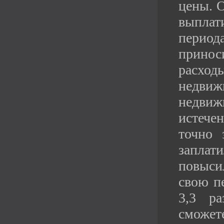
цены. 
выплати
период
принос
расход
недвиж
недвиж
истечен
точно 
заплат
повыси
свою п
3,3 ра
сможет